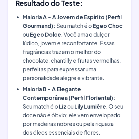
Resultado do Teste:
Maioria A - A Jovem de Espírito (Perfil
Gourmand):
Seu match é o
Egeo Choc
ou
Egeo Dolce
. Você ama o dulçor
lúdico, jovem e reconfortante. Essas
fragrâncias trazem o melhor do
chocolate, chantilly e frutas vermelhas,
perfeitas para expressar uma
personalidade alegre e vibrante.
Maioria B - A Elegante
Contemporânea (Perfil Floriental):
Seu match é o
Liz
ou
Lily Lumière
. O seu
doce não é óbvio; ele vem envelopado
por madeiras nobres ou pela riqueza
dos óleos essenciais de flores.