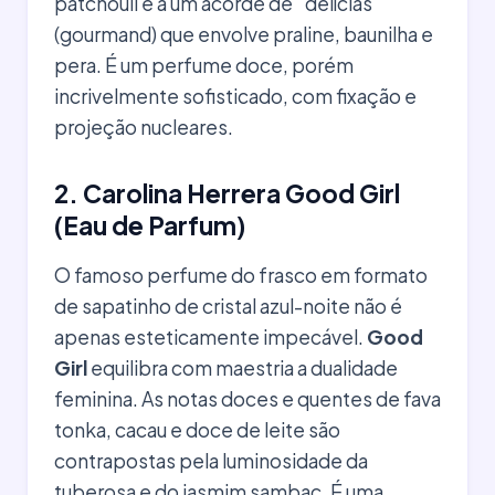
patchouli e a um acorde de "delícias"
(gourmand) que envolve praline, baunilha e
pera. É um perfume doce, porém
incrivelmente sofisticado, com fixação e
projeção nucleares.
2. Carolina Herrera Good Girl
(Eau de Parfum)
O famoso perfume do frasco em formato
de sapatinho de cristal azul-noite não é
apenas esteticamente impecável.
Good
Girl
equilibra com maestria a dualidade
feminina. As notas doces e quentes de fava
tonka, cacau e doce de leite são
contrapostas pela luminosidade da
tuberosa e do jasmim sambac. É uma