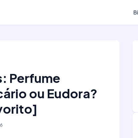
B
s: Perfume
cário ou Eudora?
vorito]
26