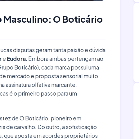
o Masculino: O Boticário
oucas disputas geram tanta paixão e dúvida
o
e
Eudora
. Embora ambas pertençam ao
upo Boticário), cada marca possui uma
de mercado e proposta sensorial muito
a assinatura olfativa marcante,
as é o primeiro passo para um
stez de O Boticário, pioneiro em
 de carvalho. Do outro, a sofisticação
a, que aposta em acordes proprietários