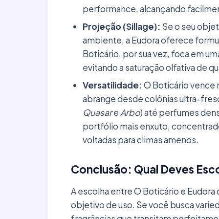
performance, alcançando facilment
Projeção (Sillage):
Se o seu objet
ambiente, a Eudora oferece formul
Boticário, por sua vez, foca em u
evitando a saturação olfativa de q
Versatilidade:
O Boticário vence 
abrange desde colônias ultra-fres
Quasar
e
Arbo
) até perfumes dens
portfólio mais enxuto, concentrad
voltadas para climas amenos.
Conclusão: Qual Deves Esco
A escolha entre O Boticário e Eudo
objetivo de uso. Se você busca varied
fragrâncias que transitam perfeitamen