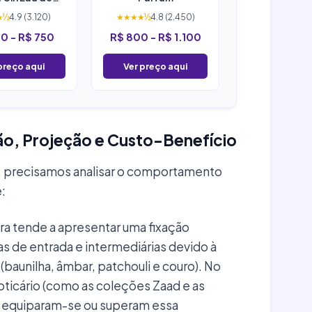
Parfum
★½
4.9 (3.120)
★★★★½
4.8 (2.450)
0 - R$ 750
R$ 800 - R$ 1.100
preço aqui
Ver preço aqui
ção, Projeção e Custo-Benefício
a, precisamos analisar o comportamento
e:
ra tende a apresentar uma fixação
as de entrada e intermediárias devido à
baunilha, âmbar, patchouli e couro). No
oticário (como as coleções Zaad e as
) equiparam-se ou superam essa