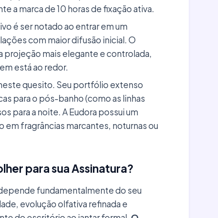
e a marca de 10 horas de fixação ativa.
ivo é ser notado ao entrar em um
ações com maior difusão inicial. O
ma projeção mais elegante e controlada,
uem está ao redor.
neste quesito. Seu portfólio extenso
cas para o pós-banho (como as linhas
os para a noite. A Eudora possui um
o em fragrâncias marcantes, noturnas ou
lher para sua Assinatura?
ra depende fundamentalmente do seu
ade, evolução olfativa refinada e
te do escritório ao jantar formal,
O