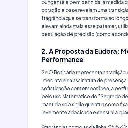
pungente e bem definida; à medida q
coração e base revelam uma transição
fragrância que se transforma ao long
elevam ainda mais esse patamar, util
destilação de precisão (como a conde
2. A Proposta da Eudora: M
Performance
Se O Boticário representa a tradição 
imediata e na assinatura de presença
sofisticação contemporânea, a perfu
pelo uso sistemático do "Segredo de 
mantido sob sigilo que atua como fix
levemente adocicada e sensual a quas
Fragrâncias como as da linha
Club 6
(c