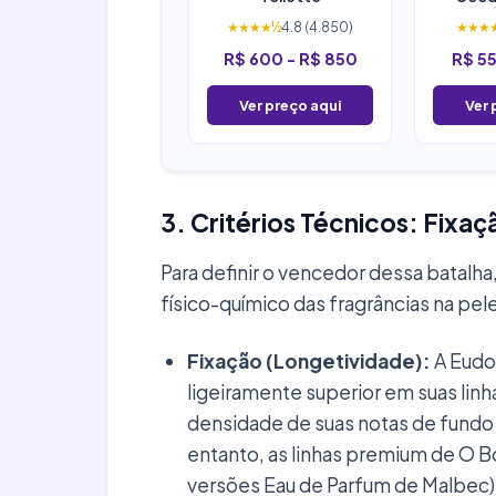
★★★★½
4.8 (4.850)
★★★
R$ 600 - R$ 850
R$ 55
Ver preço aqui
Ver 
3. Critérios Técnicos: Fixa
Para definir o vencedor dessa batalh
físico-químico das fragrâncias na pel
Fixação (Longetividade):
A Eudo
ligeiramente superior em suas linh
densidade de suas notas de fundo (
entanto, as linhas premium de O B
versões Eau de Parfum de Malbec