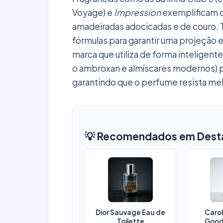
Voyage) e
Impression
exemplificam o
amadeiradas adocicadas e de couro. 
fórmulas para garantir uma projeção 
marca que utiliza de forma inteligent
o ambroxan e almíscares modernos) pa
garantindo que o perfume resista melh
💡 Recomendados em Dest
Dior Sauvage Eau de
Carol
Toilette
Good 