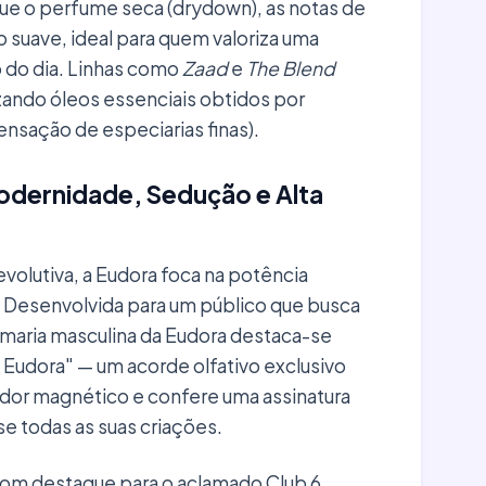
ue o perfume seca (drydown), as notas de
 suave, ideal para quem valoriza uma
o do dia. Linhas como
Zaad
e
The Blend
izando óleos essenciais obtidos por
nsação de especiarias finas).
odernidade, Sedução e Alta
evolutiva, a Eudora foca na potência
. Desenvolvida para um público que busca
maria masculina da Eudora destaca-se
Eudora" — um acorde olfativo exclusivo
ador magnético e confere uma assinatura
e todas as suas criações.
om destaque para o aclamado Club 6