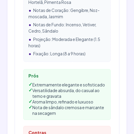
Hortelã, Pimenta Rosa
•
Notas de Coração: Gengibre, Noz-
moscada, Jasmim
•
Notas de Fundo: Incenso, Vetiver,
Cedro, Sândalo
•
Projeção: Moderada e Elegante (1.5
horas)
•
Fixação: Longa (8 a 9 horas)
Prós
✓
Extremamente elegante e sofisticado
✓
Versatilidade absurda, do casual ao
terno e gravata
✓
Aroma limpo, refinado e luxuoso
✓
Nota de sândalo cremosa e marcante
na secagem
Contras