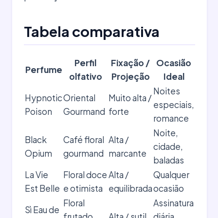
Tabela comparativa
Perfil
Fixação /
Ocasião
Perfume
olfativo
Projeção
Ideal
Noites
Hypnotic
Oriental
Muito alta /
especiais,
Poison
Gourmand
forte
romance
Noite,
Black
Café floral
Alta /
cidade,
Opium
gourmand
marcante
baladas
La Vie
Floral doce
Alta /
Qualquer
Est Belle
e otimista
equilibrada
ocasião
Floral
Assinatura
Sì Eau de
frutado
Alta / sutil
diária