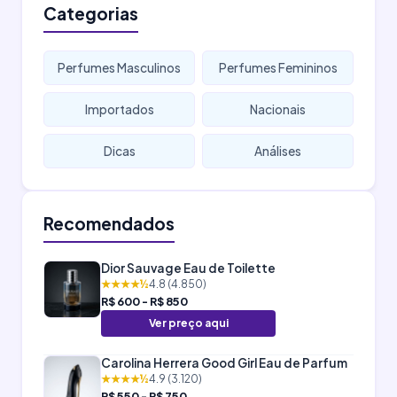
Categorias
Perfumes Masculinos
Perfumes Femininos
Importados
Nacionais
Dicas
Análises
Recomendados
Dior Sauvage Eau de Toilette
★★★★½
4.8 (4.850)
R$ 600 - R$ 850
Ver preço aqui
Carolina Herrera Good Girl Eau de Parfum
★★★★½
4.9 (3.120)
R$ 550 - R$ 750