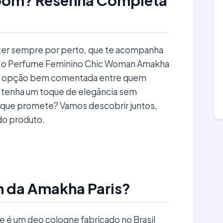
 bom? Resenha Completa
ter sempre por perto, que te acompanha
 é, o Perfume Feminino Chic Woman Amakha
ma opção bem comentada entre quem
ue tenha um toque de elegância sem
 que promete? Vamos descobrir juntos,
do produto.
n da Amakha Paris?
e é um deo cologne fabricado no Brasil