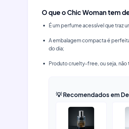
O que o Chic Woman tem d
É um perfume acessível que traz um
A embalagem compacta é perfeita p
do dia;
Produto cruelty-free, ou seja, não
💡 Recomendados em De