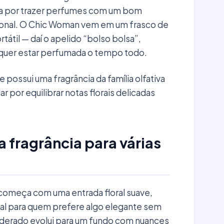
da por trazer perfumes com um bom
ional. O Chic Woman vem em um frasco de
tátil — daí o apelido “bolso bolsa”,
e quer estar perfumada o tempo todo.
e possui uma fragrância da família olfativa
ar por equilibrar notas florais delicadas
fragrância para várias
omeça com uma entrada floral suave,
eal para quem prefere algo elegante sem
oderado evolui para um fundo com nuances