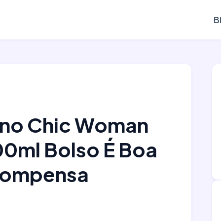
B
ino Chic Woman
00ml Bolso É Boa
Compensa