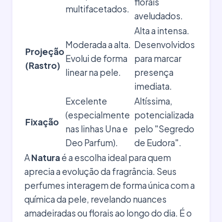
florais
multifacetados.
aveludados.
Alta a intensa.
Moderada a alta.
Desenvolvidos
Projeção
Evolui de forma
para marcar
(Rastro)
linear na pele.
presença
imediata.
Excelente
Altíssima,
(especialmente
potencializada
Fixação
nas linhas Una e
pelo "Segredo
Deo Parfum).
de Eudora".
A
Natura
é a escolha ideal para quem
aprecia a evolução da fragrância. Seus
perfumes interagem de forma única com a
química da pele, revelando nuances
amadeiradas ou florais ao longo do dia. É o