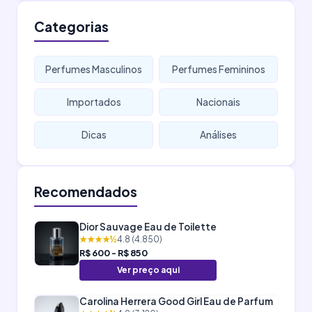
Categorias
Perfumes Masculinos
Perfumes Femininos
Importados
Nacionais
Dicas
Análises
Recomendados
Dior Sauvage Eau de Toilette
★★★★½
4.8 (4.850)
R$ 600 - R$ 850
Ver preço aqui
Carolina Herrera Good Girl Eau de Parfum