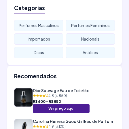
Categorias
Perfumes Masculinos
Perfumes Femininos
Importados
Nacionais
Dicas
Análises
Recomendados
Dior Sauvage Eau de Toilette
★★★★½
4.8 (4.850)
R$ 600 - R$ 850
Ver preço aqui
Carolina Herrera Good Girl Eau de Parfum
★★★★½
4.9 (3.120)